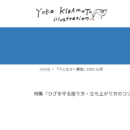
コ
ナ
ン
ビ
テ
ゲ
ン
ー
ツ
シ
へ
ョ
ス
ン
キ
に
ッ
移
プ
動
HOME
『うぇるびー通信』2025.11号
特集「ひざを守る座り方・立ち上がり方のコ