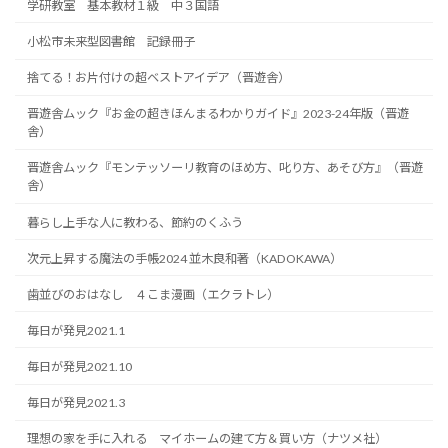
学研教室 基本教材１級 中３国語
小松市未来型図書館 記録冊子
捨てる！お片付けの超ベストアイデア（晋遊舎）
晋遊舎ムック『お金の超きほんまるわかりガイド』2023-24年版（晋遊
舎）
晋遊舎ムック『モンテッソーリ教育のほめ方、叱り方、あそび方』（晋遊
舎）
暮らし上手な人に教わる、節約のくふう
次元上昇する魔法の手帳2024 並木良和著（KADOKAWA）
歯並びのおはなし ４こま漫画（エクラトレ）
毎日が発見2021.1
毎日が発見2021.10
毎日が発見2021.3
理想の家を手に入れる マイホームの建て方＆買い方（ナツメ社）