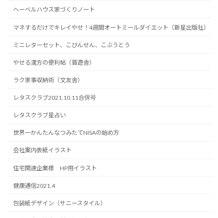
ヘーベルハウス家づくりノート
マネするだけでキレイやせ！4週間オートミールダイエット（新星出版社）
ミニレターセット、こびんせん、こぶうとう
やせる漢方の便利帖（晋遊舎）
ラク家事収納術（文友舎）
レタスクラブ2021.10.11合併号
レタスクラブ星占い
世界一かんたんなつみたてNISAの始め方
会社案内表紙イラスト
住宅関連企業様 HP用イラスト
健康通信2021.4
包装紙デザイン（サニースタイル）