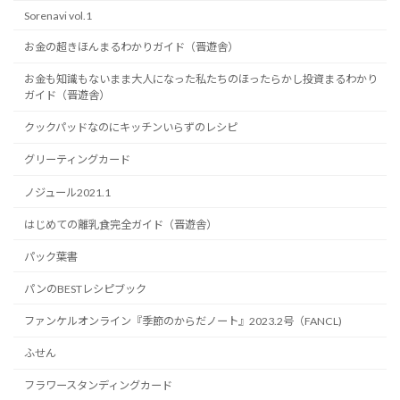
Sorenavi vol.1
お金の超きほんまるわかりガイド（晋遊舎）
お金も知識もないまま大人になった私たちのほったらかし投資まるわかり
ガイド（晋遊舎）
クックパッドなのにキッチンいらずのレシピ
グリーティングカード
ノジュール2021.1
はじめての離乳食完全ガイド（晋遊舎）
パック葉書
パンのBESTレシピブック
ファンケルオンライン『季節のからだノート』2023.2号（FANCL)
ふせん
フラワースタンディングカード