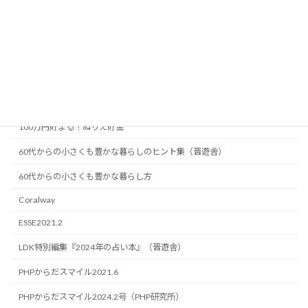
『顔の老化は咀嚼で止められる』（草思社）
『食べて体と心をととのえる二十四節気の漢方食材』（晋遊舎）
『食べながら成功する 仕事がうまくいく 100の開運食事術』西丘理桜著
（産業能率大学出版部）
『食べる漢方の便利帖』（晋遊舎）
100万円貯まる！ぬりえ貯金
60代からの小さくも豊かな暮らしのヒント集（晋遊舎）
60代からの小さくも豊かな暮らし方
Coralway
ESSE2021.2
LDK特別編集『2024年の占い本』（晋遊舎）
PHPからだスマイル2021.6
PHPからだスマイル2024.2号（PHP研究所）