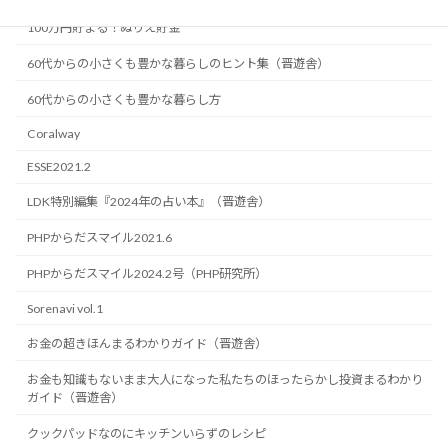
100万円貯まる！ぬりえ貯金
60代からの小さくも豊かな暮らしのヒント集（晋遊舎）
60代からの小さくも豊かな暮らし方
Coralway
ESSE2021.2
LDK特別編集『2024年の占い本』（晋遊舎）
PHPからだスマイル2021.6
PHPからだスマイル2024.2号（PHP研究所）
Sorenavi vol.1
お金の超きほんまるわかりガイド（晋遊舎）
お金も知識もないまま大人になった私たちのほったらかし投資まるわかり
ガイド（晋遊舎）
クックパッドなのにキッチンいらずのレシピ