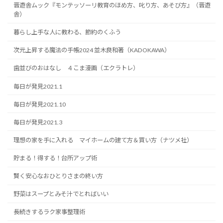
晋遊舎ムック『モンテッソーリ教育のほめ方、叱り方、あそび方』（晋遊
舎）
暮らし上手な人に教わる、節約のくふう
次元上昇する魔法の手帳2024 並木良和著（KADOKAWA）
歯並びのおはなし ４こま漫画（エクラトレ）
毎日が発見2021.1
毎日が発見2021.10
毎日が発見2021.3
理想の家を手に入れる マイホームの建て方＆買い方（ナツメ社）
貯まる！得する！台所アップ術
賢く安心なおひとりさまの終い方
野菜はスープとみそ汁でとればいい
長続きするラク家事整理術