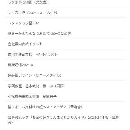
ラク家事収納術（文友舎）
レタスクラブ2021.10.11合併号
レタスクラブ星占い
世界一かんたんなつみたてNISAの始め方
会社案内表紙イラスト
住宅関連企業様 HP用イラスト
健康通信2021.4
包装紙デザイン（サニースタイル）
学研教室 基本教材１級 中３国語
小松市未来型図書館 記録冊子
捨てる！お片付けの超ベストアイデア（晋遊舎）
晋遊舎ムック『お金の超きほんまるわかりガイド』2023-24年版（晋遊
舎）