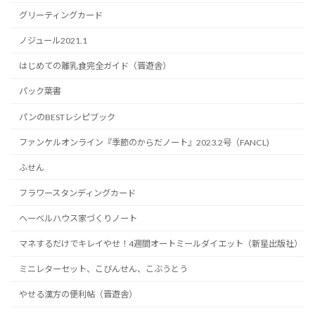
グリーティングカード
ノジュール2021.1
はじめての離乳食完全ガイド（晋遊舎）
パック葉書
パンのBESTレシピブック
ファンケルオンライン『季節のからだノート』2023.2号（FANCL)
ふせん
フラワースタンディングカード
ヘーベルハウス家づくりノート
マネするだけでキレイやせ！4週間オートミールダイエット（新星出版社）
ミニレターセット、こびんせん、こぶうとう
やせる漢方の便利帖（晋遊舎）