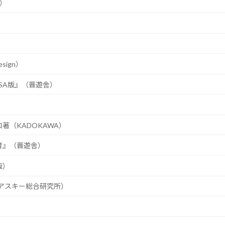
ス）
sign）
SA版』（晋遊舎）
（KADOKAWA）
育』（晋遊舎）
版）
川アスキー総合研究所）