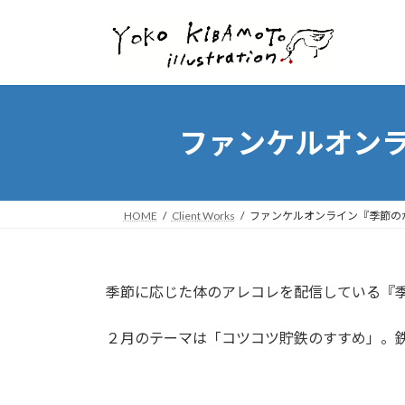
コ
ナ
ン
ビ
テ
ゲ
ン
ー
ツ
シ
へ
ョ
ファンケルオンライ
ス
ン
キ
に
ッ
移
プ
動
HOME
Client Works
ファンケルオンライン『季節のから
季節に応じた体のアレコレを配信している『
２月のテーマは「コツコツ貯鉄のすすめ」。