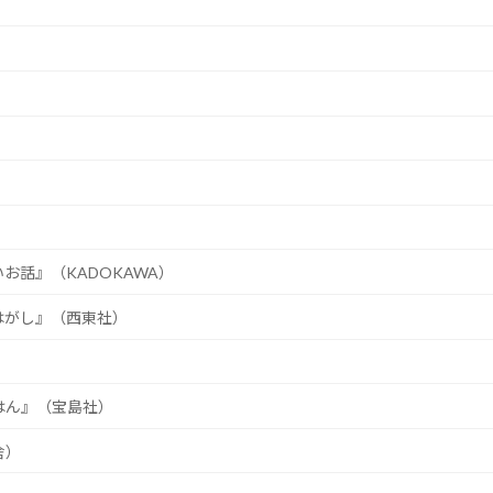
話』（KADOKAWA）
はがし』（西東社）
はん』（宝島社）
舎）