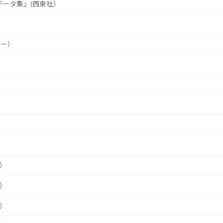
ータ集』(西東社）
ドー）
）
ス）
ス）
ス）