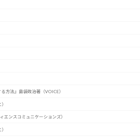
る方法』島袋政治著（VOICE）
と）
メディエンスコミュニケーションズ）
と）