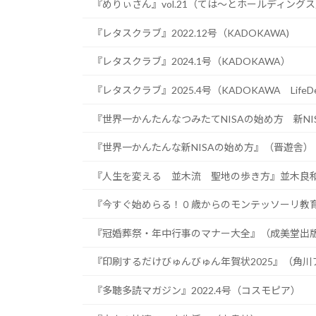
『めりぃさん』vol.21（ては〜とホールディング
『レタスクラブ』2022.12号（KADOKAWA)
『レタスクラブ』2024.1号（KADOKAWA）
『レタスクラブ』2025.4号（KADOKAWA LifeDe
『世界一かんたんなつみたてNISAの始め方 新NI
『世界一かんたんな新NISAの始め方』（晋遊舎）
『人生を変える 並木流 聖地の歩き方』並木良和著
『今すぐ始めらる！０歳からのモンテッソーリ教
『冠婚葬祭・年中行事のマナー大全』（成美堂出
『印刷するだけびゅんびゅん年賀状2025』（角
『多聴多読マガジン』2022.4号（コスモピア）