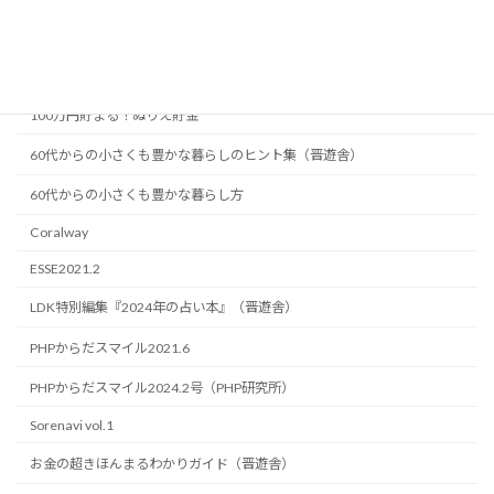
『食べながら成功する 仕事がうまくいく 100の開運食事術』西丘理桜著
（産業能率大学出版部）
『食べる漢方の便利帖』（晋遊舎）
100万円貯まる！ぬりえ貯金
60代からの小さくも豊かな暮らしのヒント集（晋遊舎）
60代からの小さくも豊かな暮らし方
Coralway
ESSE2021.2
LDK特別編集『2024年の占い本』（晋遊舎）
PHPからだスマイル2021.6
PHPからだスマイル2024.2号（PHP研究所）
Sorenavi vol.1
お金の超きほんまるわかりガイド（晋遊舎）