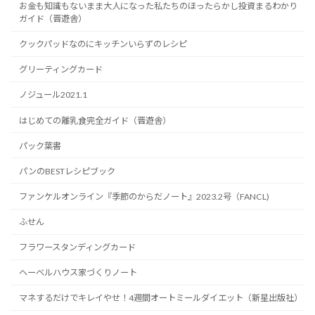
お金も知識もないまま大人になった私たちのほったらかし投資まるわかり
ガイド（晋遊舎）
クックパッドなのにキッチンいらずのレシピ
グリーティングカード
ノジュール2021.1
はじめての離乳食完全ガイド（晋遊舎）
パック葉書
パンのBESTレシピブック
ファンケルオンライン『季節のからだノート』2023.2号（FANCL)
ふせん
フラワースタンディングカード
ヘーベルハウス家づくりノート
マネするだけでキレイやせ！4週間オートミールダイエット（新星出版社）