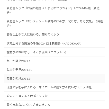
晋遊舎ムック『お金の超きほんまるわかりガイド』2023-24年版（晋遊
舎）
晋遊舎ムック『モンテッソーリ教育のほめ方、叱り方、あそび方』（晋遊
舎）
暮らし上手な人に教わる、節約のくふう
次元上昇する魔法の手帳2024 並木良和著（KADOKAWA）
歯並びのおはなし ４こま漫画（エクラトレ）
毎日が発見2021.1
毎日が発見2021.10
毎日が発見2021.3
理想の家を手に入れる マイホームの建て方＆買い方（ナツメ社）
貯まる！得する！台所アップ術
賢く安心なおひとりさまの終い方