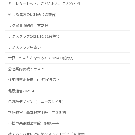
ミニレターセット、こびんせん、こぶうとう
やせる漢方の便利帖（晋遊舎）
ラク家事収納術（文友舎）
レタスクラブ2021.10.11合併号
レタスクラブ星占い
世界一かんたんなつみたてNISAの始め方
会社案内表紙イラスト
住宅関連企業様 HP用イラスト
健康通信2021.4
包装紙デザイン（サニースタイル）
学研教室 基本教材１級 中３国語
小松市未来型図書館 記録冊子
捨てる！お片付けの超ベストアイデア（晋遊舎）