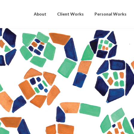
About
Client Works
Personal Works